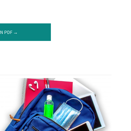
N PDF →