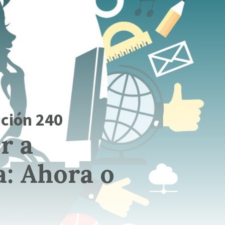
ción 240
r a
a: Ahora o