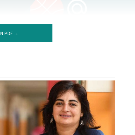
N PDF →