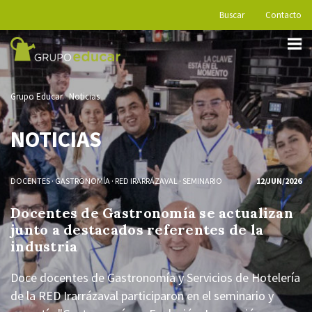
Buscar
Contacto
Grupo Educar
Noticias
NOTICIAS
DOCENTES
·
GASTRONOMÍA
·
RED IRARRÁZAVAL
·
SEMINARIO
12/JUN/2026
Docentes de Gastronomía se actualizan
junto a destacados referentes de la
industria
Doce docentes de Gastronomía y Servicios de Hotelería
de la RED Irarrázaval participaron en el seminario y