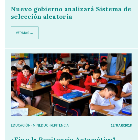
Nuevo gobierno analizará Sistema de
selección aleatoria
VER MÁS →
EDUCACIÓN
·
MINEDUC
·
REPITENCIA
12/MAR/2018
¿Fin a la Repitencia Automática?