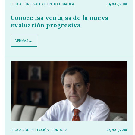
EDUCACIÓN
·
EVALUACIÓN
·
MATEMÁTICA
14/MAR/2018
Conoce las ventajas de la nueva
evaluación progresiva
VER MÁS →
EDUCACIÓN
·
SELECCIÓN
·
TÓMBOLA
14/MAR/2018