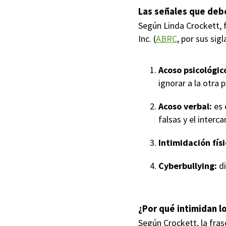
Las señales que debe
Según Linda Crockett, f
Inc. (
ABRC
, por sus sig
Acoso psicológic
ignorar a la otra p
Acoso verbal:
es 
falsas y el interc
Intimidación físi
Cyberbullying:
d
¿Por qué intimidan lo
Según Crockett, la fras