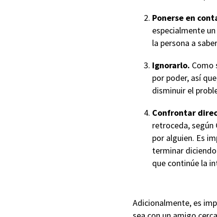
Ponerse en cont
especialmente un s
la persona a saber
Ignorarlo.
Como s
por poder, así qu
disminuir el prob
Confrontar dire
retroceda, según 
por alguien. Es i
terminar diciendo
que continúe la i
Adicionalmente, es impo
sea con un amigo cercan