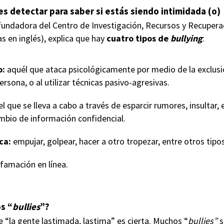
s detectar para saber si estás siendo intimidada (o)
undadora del Centro de Investigación, Recursos y Recuperaci
las en inglés), explica que hay
cuatro tipos de
bullying
:
o:
aquél que ataca psicológicamente por medio de la exclusió
ersona, o al utilizar técnicas pasivo-agresivas.
el que se lleva a cabo a través de esparcir rumores, insultar
ambio de información confidencial.
ca:
empujar, golpear, hacer a otro tropezar, entre otros tipos
ifamación en línea.
s “
bullies
”?
e “la gente lastimada, lastima” es cierta. Muchos “
bullies”
s