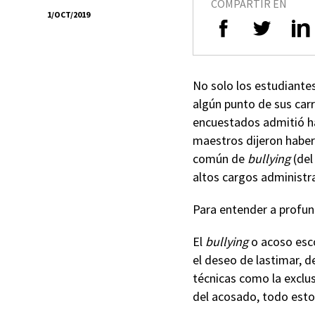
COMPARTIR EN
1/OCT/2019
No solo los estudiante
algún punto de sus car
encuestados admitió ha
maestros dijeron haber 
común de
bullying
(del
altos cargos administra
Para entender a profu
El
bullying
o acoso esco
el deseo de lastimar, d
técnicas como la exclus
del acosado, todo esto 