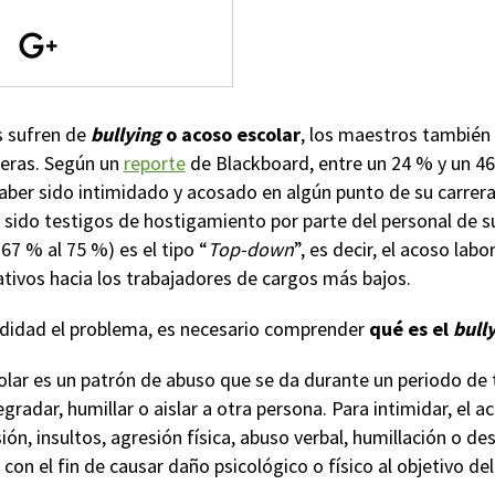
s sufren de
bullying
o acoso escolar
, los maestros también
reras. Según un
reporte
de Blackboard, entre un 24 % y un 4
ber sido intimidado y acosado en algún punto de su carrera
sido testigos de hostigamiento por parte del personal de su
 67 % al 75 %) es el tipo “
Top-down
”, es decir, el acoso lab
tivos hacia los trabajadores de cargos más bajos.
ndidad el problema, es necesario comprender
qué es el
bull
lar es un patrón de abuso que se da durante un periodo de 
egradar, humillar o aislar a otra persona. Para intimidar, el 
ión, insultos, agresión física, abuso verbal, humillación o de
con el fin de causar daño psicológico o físico al objetivo de