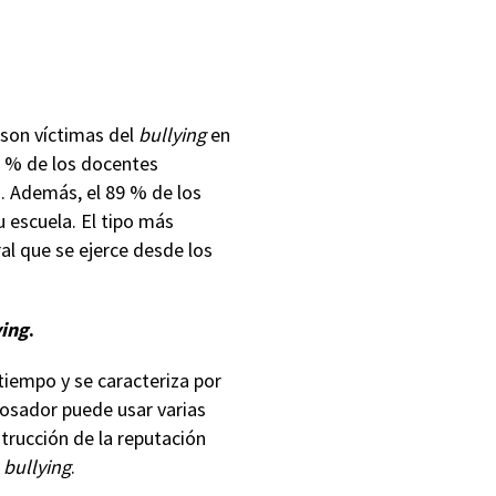
 son víctimas del
bullying
en
6 % de los docentes
. Además, el 89 % de los
 escuela. El tipo más
oral que se ejerce desde los
ying
.
tiempo y se caracteriza por
acosador puede usar varias
strucción de la reputación
l
bullying
.