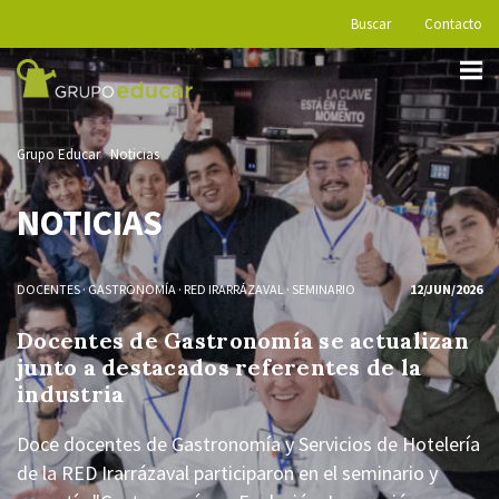
Buscar
Contacto
Grupo Educar
Noticias
NOTICIAS
DOCENTES
·
GASTRONOMÍA
·
RED IRARRÁZAVAL
·
SEMINARIO
12/JUN/2026
Docentes de Gastronomía se actualizan
junto a destacados referentes de la
industria
Doce docentes de Gastronomía y Servicios de Hotelería
de la RED Irarrázaval participaron en el seminario y