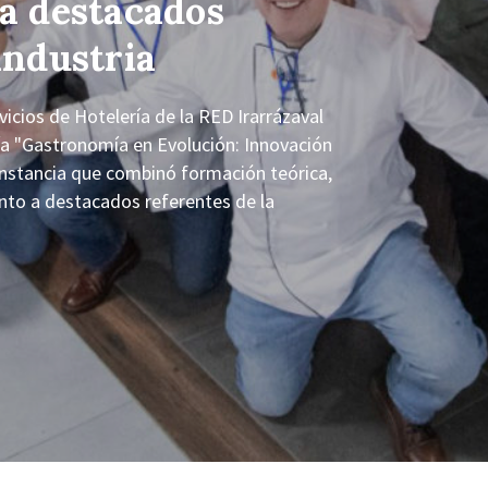
 a destacados
industria
cios de Hotelería de la RED Irarrázaval
tía "Gastronomía en Evolución: Innovación
nstancia que combinó formación teórica,
junto a destacados referentes de la