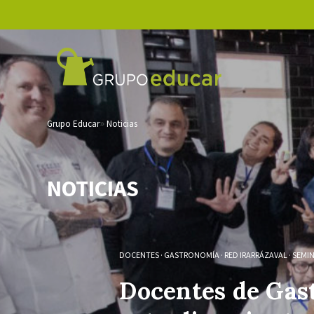
Grupo Educar
Noticias
NOTICIAS
DOCENTES
·
GASTRONOMÍA
·
RED IRARRÁZAVAL
·
SEMI
Docentes de Gas