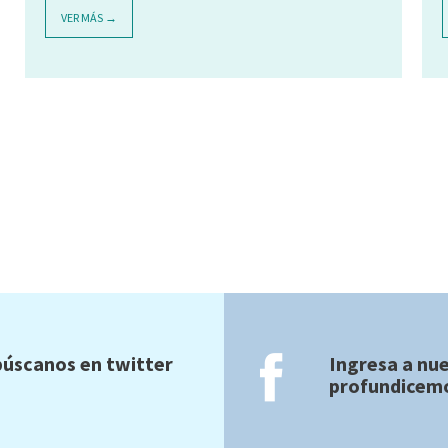
VER MÁS →
úscanos en twitter
Ingresa a nu
profundicemo