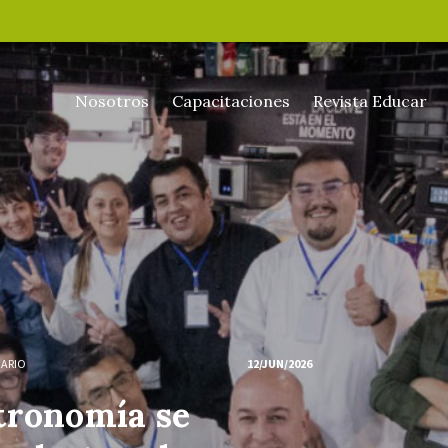
Nosotros
Capacitaciones
Revista Educar
NARIO
12/JUN/2026
tronomía se