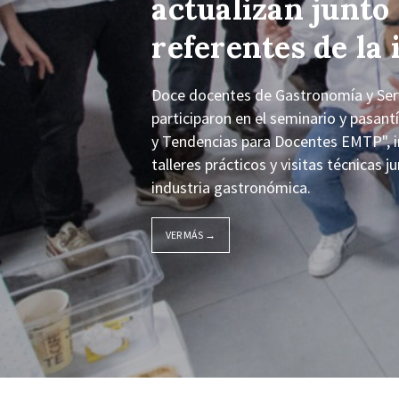
actualizan junto
referentes de la 
Doce docentes de Gastronomía y Servi
participaron en el seminario y pasan
y Tendencias para Docentes EMTP", i
talleres prácticos y visitas técnicas 
industria gastronómica.
VER MÁS →