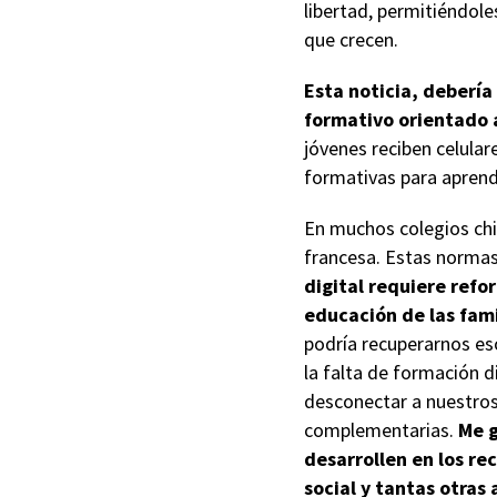
libertad, permitiéndol
que crecen.
Esta noticia, debería
formativo orientado a
jóvenes reciben celula
formativas para aprende
En muchos colegios chi
francesa. Estas normas
digital requiere refo
educación de las fami
podría recuperarnos eso
la falta de formación d
desconectar a nuestros 
complementarias.
Me g
desarrollen en los rec
social y tantas otras