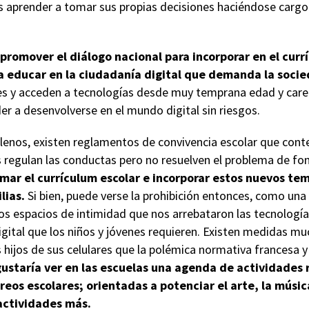
es aprender a tomar sus propias decisiones haciéndose cargo
 promover el diálogo nacional para incorporar en el cur
 educar en la ciudadanía digital que demanda la socied
res y acceden a tecnologías desde muy temprana edad y care
r a desenvolverse en el mundo digital sin riesgos.
lenos, existen reglamentos de convivencia escolar que cont
 regulan las conductas pero no resuelven el problema de fo
rmar el currículum escolar e incorporar estos nuevos t
lias.
Si bien, puede verse la prohibición entonces, como una 
s espacios de intimidad que nos arrebataron las tecnologías
igital que los niños y jóvenes requieren. Existen medidas m
hijos de sus celulares que la polémica normativa francesa y
ustaría ver en las escuelas una agenda de actividades 
reos escolares; orientadas a potenciar el arte, la música
 actividades más.