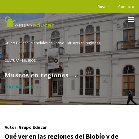
Buscar
Contacto
Grupo Educar
Materiales de Apoyo
Museos en regiones
CULTURA
-
MUSEOS
→
Museos en regiones
CULTURA · MUSEOS
Autor: Grupo Educar
Qué ver en las regiones del Biobío y de