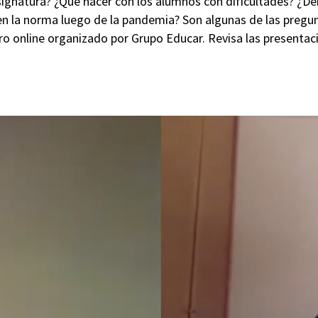
gnatura? ¿Qué hacer con los alumnos con dificultades? ¿Deb
 en la norma luego de la pandemia? Son algunas de las pregu
ro online organizado por Grupo Educar. Revisa las presentac