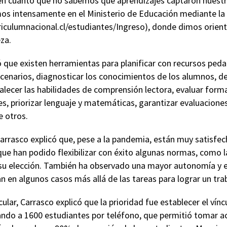
l en cuanto que no sabemos qué aprendizajes captaron nuestr
os intensamente en el Ministerio de Educación mediante l
iculumnacional.cl/estudiantes/Ingreso), donde dimos orienta
eza.
ó que existen herramientas para planificar con recursos peda
cenarios, diagnosticar los conocimientos de los alumnos, de
lecer las habilidades de comprensión lectora, evaluar forma
es, priorizar lenguaje y matemáticas, garantizar evaluaciones
re otros.
arrasco explicó que, pese a la pandemia, están muy satisfec
que han podido flexibilizar con éxito algunas normas, como l
a su elección. También ha observado una mayor autonomía y
n en algunos casos más allá de las tareas para lograr un tra
cular, Carrasco explicó que la prioridad fue establecer el vín
ando a 1600 estudiantes por teléfono, que permitió tomar ac