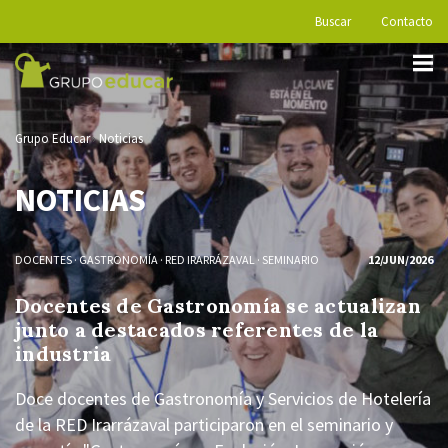
Buscar
Contacto
Grupo Educar
Noticias
NOTICIAS
DOCENTES
·
GASTRONOMÍA
·
RED IRARRÁZAVAL
·
SEMINARIO
12/JUN/2026
Docentes de Gastronomía se actualizan
junto a destacados referentes de la
industria
Doce docentes de Gastronomía y Servicios de Hotelería
de la RED Irarrázaval participaron en el seminario y