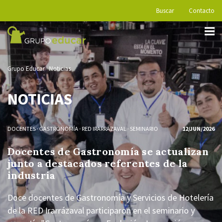
Buscar
Contacto
Grupo Educar
Noticias
NOTICIAS
DOCENTES
·
GASTRONOMÍA
·
RED IRARRÁZAVAL
·
SEMINARIO
12/JUN/2026
Docentes de Gastronomía se actualizan
junto a destacados referentes de la
industria
Doce docentes de Gastronomía y Servicios de Hotelería
de la RED Irarrázaval participaron en el seminario y