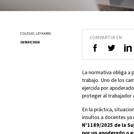
COLEGIO
,
LEY KARIN
COMPARTIR EN
18/MAY/2026
La normativa obliga a p
trabajo. Uno de los cam
ejercida por apoderado
proteger al trabajador
En la práctica, situac
insultos a docentes ya 
N°1189/2025 de la Su
por un apoderado o e