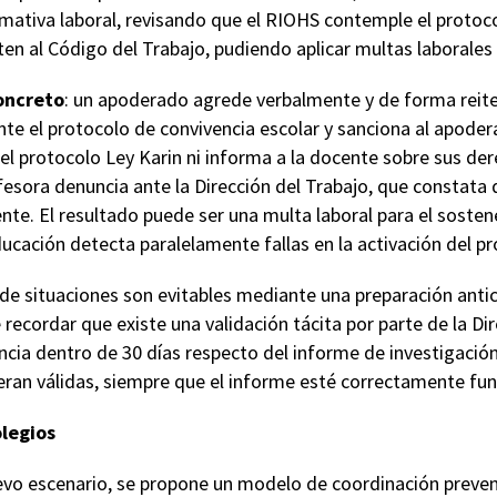
mativa laboral, revisando que el RIOHS contemple el protoco
ten al Código del Trabajo, pudiendo aplicar multas laborales
oncreto
: un apoderado agrede verbalmente y de forma reite
te el protocolo de convivencia escolar y sanciona al apoder
 el protocolo Ley Karin ni informa a la docente sobre sus der
esora denuncia ante la Dirección del Trabajo, que constata 
te. El resultado puede ser una multa laboral para el sosten
cación detecta paralelamente fallas en la activación del pr
 de situaciones son evitables mediante una preparación anti
ecordar que existe una validación tácita por parte de la Dire
cia dentro de 30 días respecto del informe de investigación
eran válidas, siempre que el informe esté correctamente f
olegios
evo escenario, se propone un modelo de coordinación preve