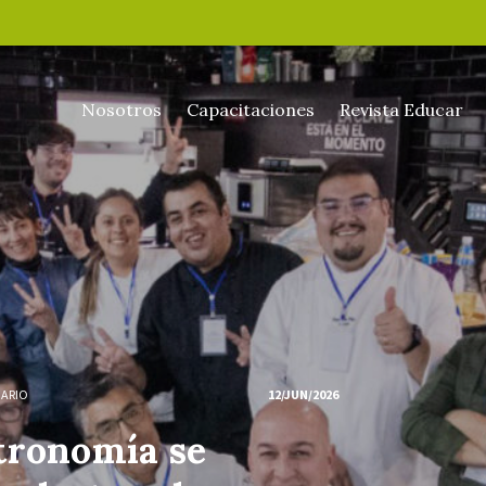
Nosotros
Capacitaciones
Revista Educar
NARIO
12/JUN/2026
tronomía se