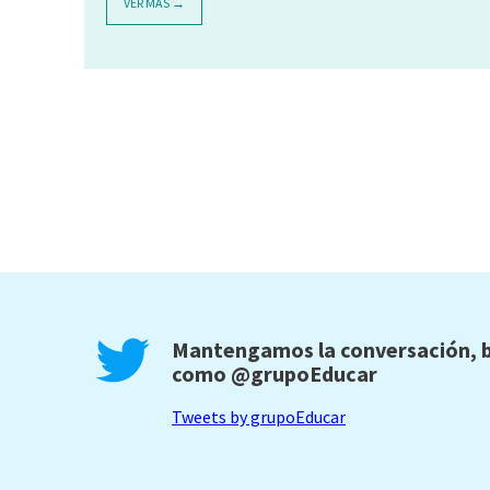
VER MÁS →
Mantengamos la conversación, b
como
@grupoEducar
Tweets by grupoEducar