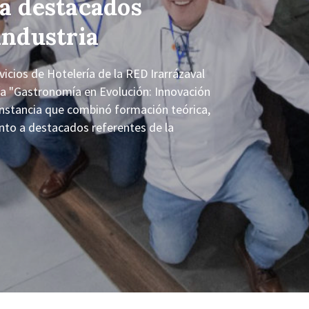
 a destacados
industria
cios de Hotelería de la RED Irarrázaval
tía "Gastronomía en Evolución: Innovación
nstancia que combinó formación teórica,
junto a destacados referentes de la