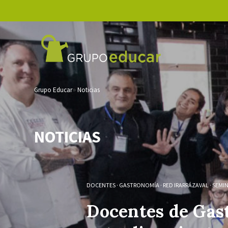
Grupo Educar
Noticias
NOTICIAS
DOCENTES
·
GASTRONOMÍA
·
RED IRARRÁZAVAL
·
SEMI
Docentes de Gas