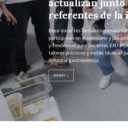
actualizan junto
referentes de la 
Doce docentes de Gastronomía y Servi
participaron en el seminario y pasan
y Tendencias para Docentes EMTP", i
talleres prácticos y visitas técnicas 
industria gastronómica.
VER MÁS →