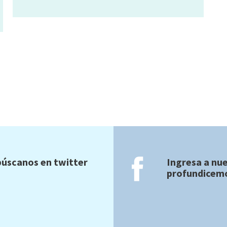
úscanos en twitter
Ingresa a nu
profundicemo