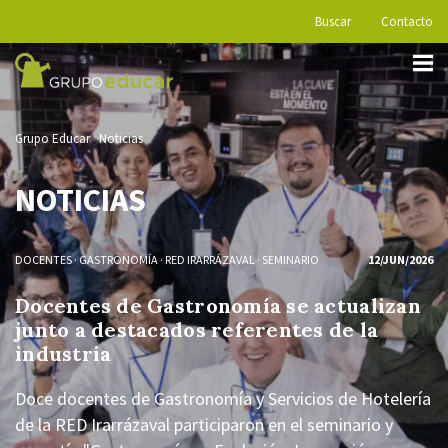
Buscar
Contacto
Grupo Educar
Noticias
NOTICIAS
DOCENTES
·
GASTRONOMÍA
·
RED IRARRÁZAVAL
·
SEMINARIO
12/JUN/2026
Docentes de Gastronomía se actualizan
junto a destacados referentes de la
industria
Doce docentes de Gastronomía y Servicios de Hotelería
de la RED Irarrázaval participaron en el seminario y