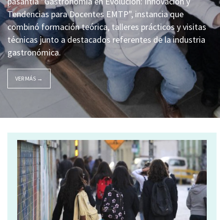
pasantía "Gastronomía en Evolución: Innovación y
Tendencias para Docentes EMTP", instancia que
combinó formación teórica, talleres prácticos y visitas
técnicas junto a destacados referentes de la industria
gastronómica.
VER MÁS →