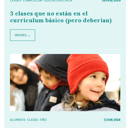
CLASES
·
CURRÍCULUM
·
EDUCACIÓN CÍVICA
25/FEB/2019
3 clases que no están en el
currículum básico (pero deberían)
VER MÁS →
ALUMNOS
·
CLASES
·
FRÍO
7/JUN/2018