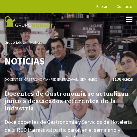
Buscar
Contacto
Grupo Educar
Noticias
NOTICIAS
DOCENTES
·
GASTRONOMÍA
·
RED IRARRÁZAVAL
·
SEMINARIO
12/JUN/2026
Docentes de Gastronomía se actualizan
junto a destacados referentes de la
industria
Doce docentes de Gastronomía y Servicios de Hotelería
de la RED Irarrázaval participaron en el seminario y