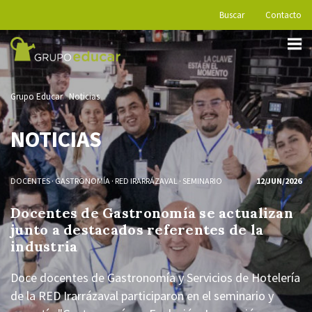
Buscar
Contacto
Grupo Educar
Noticias
NOTICIAS
DOCENTES
·
GASTRONOMÍA
·
RED IRARRÁZAVAL
·
SEMINARIO
12/JUN/2026
Docentes de Gastronomía se actualizan
junto a destacados referentes de la
industria
Doce docentes de Gastronomía y Servicios de Hotelería
de la RED Irarrázaval participaron en el seminario y