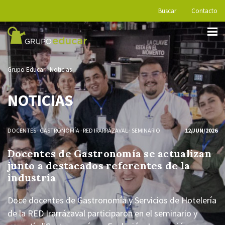
Buscar
Contacto
Grupo Educar
Noticias
NOTICIAS
DOCENTES
·
GASTRONOMÍA
·
RED IRARRÁZAVAL
·
SEMINARIO
12/JUN/2026
Docentes de Gastronomía se actualizan
junto a destacados referentes de la
industria
Doce docentes de Gastronomía y Servicios de Hotelería
de la RED Irarrázaval participaron en el seminario y