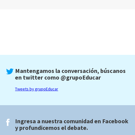
Mantengamos la conversación, búscanos
en twitter como
@grupoEducar
Tweets by grupoEducar
Ingresa a nuestra comunidad en
Facebook
y profundicemos el debate.