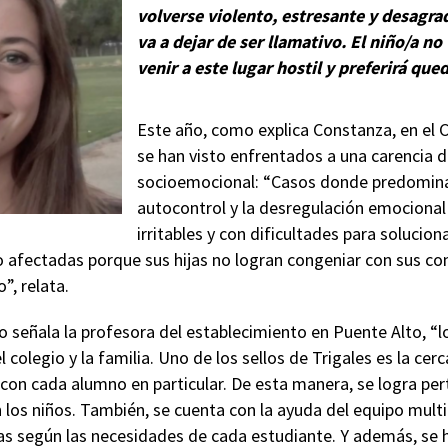
volverse violento, estresante y desagr
va a dejar de ser llamativo. El niño/a no
venir a este lugar hostil y preferirá que
Este año, como explica Constanza, en el C
se han visto enfrentados a una carencia d
socioemocional: “Casos donde predominan 
autocontrol y la desregulación emociona
irritables y con dificultades para solucion
to afectadas porque sus hijas no logran congeniar con sus co
”, relata.
o señala la profesora del establecimiento en Puente Alto, “l
l colegio y la familia. Uno de los sellos de Trigales es la ce
con cada alumno en particular. De esta manera, se logra per
 los niños. También, se cuenta con la ayuda del equipo multi
as según las necesidades de cada estudiante. Y además, se 