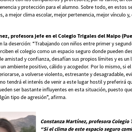
tenencia y protección para el alumno. Sobre todo, en estos 
, a mejor clima escolar, mejor pertenencia, mejor vínculo y
ez, profesora jefe en el Colegio Trigales del Maipo (Pue
en la deserción: “Trabajando con niños entre primer y segund
rciben el colegio como un espacio seguro donde pueden des
e amistad y confianza, desafían sus propios límites y es un
 un ambiente positivo, cálido y acogedor. Por lo mismo, si el
riorarse, a volverse violento, estresante y desagradable, e
 no tendrá el interés de venir a este lugar hostil y preferirá 
ueden ser bastante influyentes en esta situación, puesto q
algún tipo de agresión”, afirma.
Constanza Martínez, profesora Colegio T
“Si el clima de este espacio seguro comi