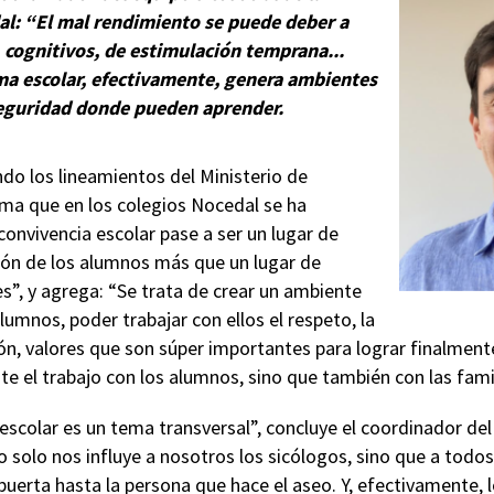
l: “El mal rendimiento se puede deber a
 cognitivos, de estimulación temprana...
ma escolar, efectivamente, genera ambientes
eguridad donde pueden aprender.
ndo los lineamientos del Ministerio de
rma que en los colegios Nocedal se ha
convivencia escolar pase a ser un lugar de
ión de los alumnos más que un lugar de
s”, y agrega: “Se trata de crear un ambiente
lumnos, poder trabajar con ellos el respeto, la
n, valores que son súper importantes para lograr finalmente
te el trabajo con los alumnos, sino que también con las famil
a escolar es un tema transversal”, concluye el coordinador del
 solo nos influye a nosotros los sicólogos, sino que a todos
a puerta hasta la persona que hace el aseo. Y, efectivamente,