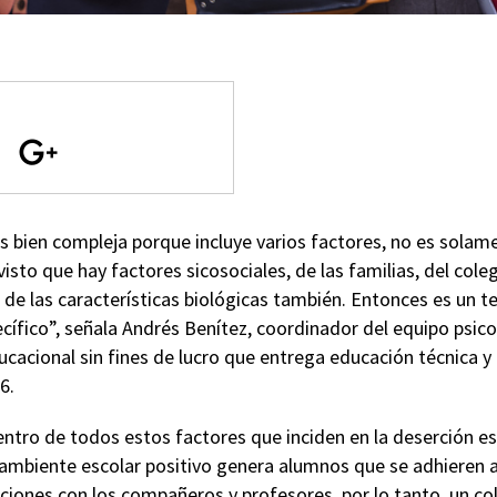
s bien compleja porque incluye varios factores, no es solam
visto que hay factores sicosociales, de las familias, del coleg
 de las características biológicas también. Entonces es un te
cífico”, señala Andrés Benítez, coordinador del equipo psico
ucacional sin fines de lucro que entrega educación técnica y 
96.
ntro de todos estos factores que inciden en la deserción esc
ambiente escolar positivo genera alumnos que se adhieren a 
aciones con los compañeros y profesores, por lo tanto, un co