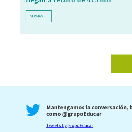
llegan a récord de 473 mil
VER MÁS →
Mantengamos la conversación, b
como
@grupoEducar
Tweets by grupoEducar