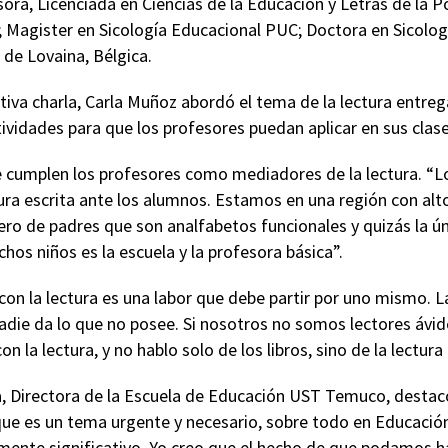
ora, Licenciada en Ciencias de la Educación y Letras de la P
; Magister en Sicología Educacional PUC; Doctora en Sicologí
de Lovaina, Bélgica.
tiva charla, Carla Muñoz abordó el tema de la lectura entr
tividades para que los profesores puedan aplicar en sus clase
ue cumplen los profesores como mediadores de la lectura. “
ra escrita ante los alumnos. Estamos en una región con alto
ro de padres que son analfabetos funcionales y quizás la ún
chos niños es la escuela y la profesora básica”.
on la lectura es una labor que debe partir por uno mismo. La
nadie da lo que no posee. Si nosotros no somos lectores ávi
on la lectura, y no hablo solo de los libros, sino de la lectura
a, Directora de la Escuela de Educación UST Temuco, destacó
que es un tema urgente y necesario, sobre todo en Educació
ente significativo. Yo creo que el hecho de que podamos hac