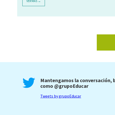
VER MÁS →
Mantengamos la conversación, b
como
@grupoEducar
Tweets by grupoEducar