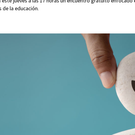
este jueves a las 17 horas un encuentro gratuito enfocado e
 de la educación.