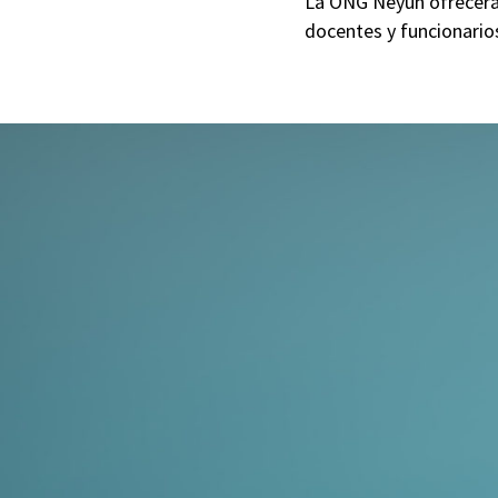
La ONG Neyün ofrecerá 
docentes y funcionarios