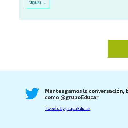
VER MÁS →
Mantengamos la conversación, b
como
@grupoEducar
Tweets by grupoEducar