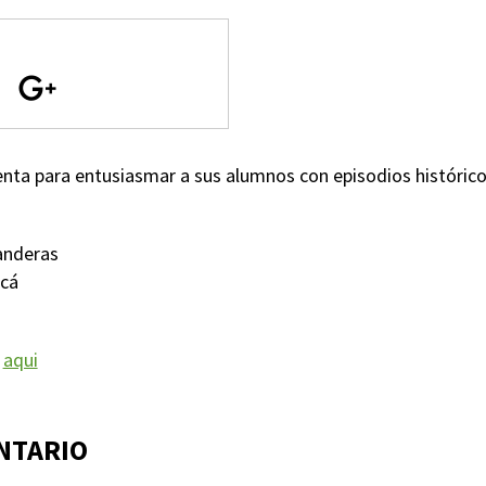
nta para entusiasmar a sus alumnos con episodios históric
anderas
acá
f
aqui
NTARIO