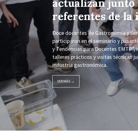
actualizan junto
referentes de la 
Doce docentes de Gastronomía y Servi
participaron en el seminario y pasan
y Tendencias para Docentes EMTP", i
talleres prácticos y visitas técnicas 
industria gastronómica.
VER MÁS →