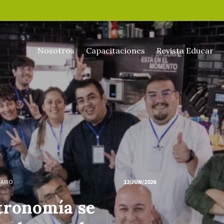
Nosotros
Capacitaciones
Revista Educar
NARIO
12/JUN/2026
tronomía se