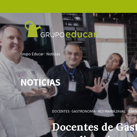
Grupo Educar
Noticias
NOTICIAS
DOCENTES
·
GASTRONOMÍA
·
RED IRARRÁZAVAL
·
SEMI
Docentes de Gas