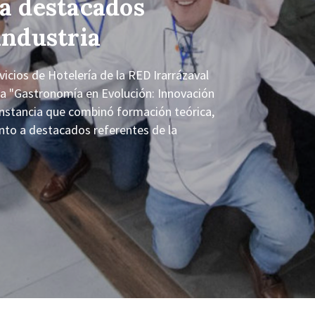
 a destacados
industria
cios de Hotelería de la RED Irarrázaval
tía "Gastronomía en Evolución: Innovación
nstancia que combinó formación teórica,
junto a destacados referentes de la