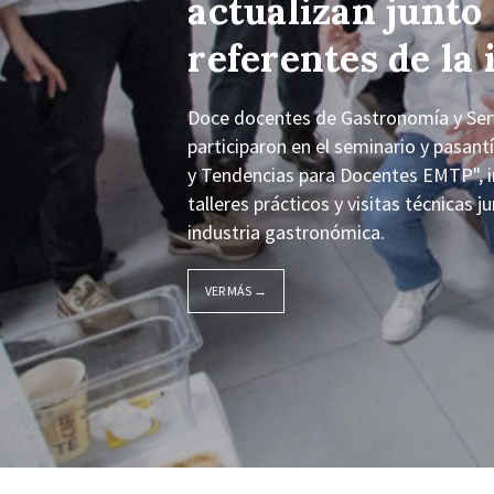
actualizan junto
referentes de la 
Doce docentes de Gastronomía y Servi
participaron en el seminario y pasan
y Tendencias para Docentes EMTP", i
talleres prácticos y visitas técnicas 
industria gastronómica.
VER MÁS →