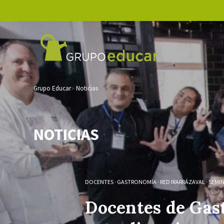
Grupo Educar
Noticias
NOTICIAS
DOCENTES
·
GASTRONOMÍA
·
RED IRARRÁZAVAL
·
SEMI
Docentes de Gas