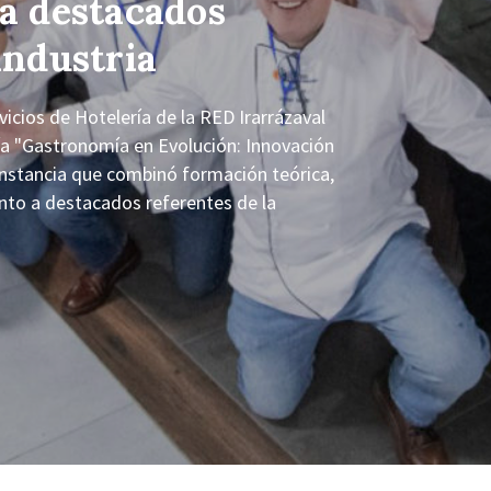
 a destacados
industria
cios de Hotelería de la RED Irarrázaval
tía "Gastronomía en Evolución: Innovación
nstancia que combinó formación teórica,
junto a destacados referentes de la