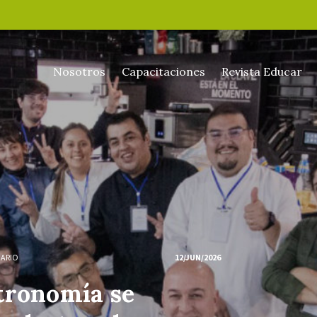
Nosotros
Capacitaciones
Revista Educar
NARIO
12/JUN/2026
tronomía se