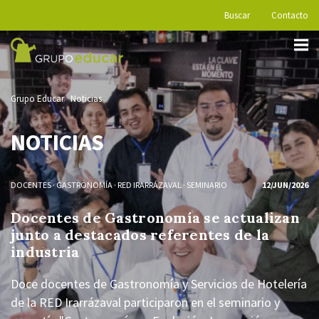
Buscar
Contacto
Grupo Educar
Noticias
NOTICIAS
DOCENTES
·
GASTRONOMÍA
·
RED IRARRÁZAVAL
·
SEMINARIO
12/JUN/2026
Docentes de Gastronomía se actualizan
junto a destacados referentes de la
industria
Doce docentes de Gastronomía y Servicios de Hotelería
de la RED Irarrázaval participaron en el seminario y