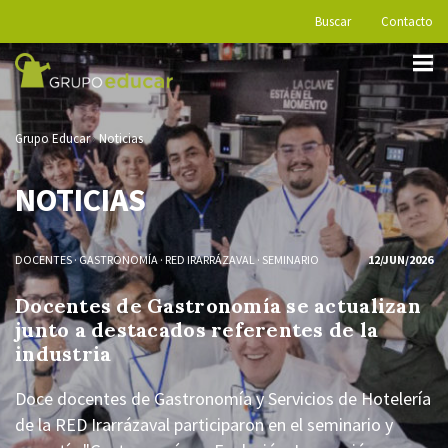
Buscar
Contacto
Grupo Educar
Noticias
NOTICIAS
DOCENTES
·
GASTRONOMÍA
·
RED IRARRÁZAVAL
·
SEMINARIO
12/JUN/2026
Docentes de Gastronomía se actualizan
junto a destacados referentes de la
industria
Doce docentes de Gastronomía y Servicios de Hotelería
de la RED Irarrázaval participaron en el seminario y