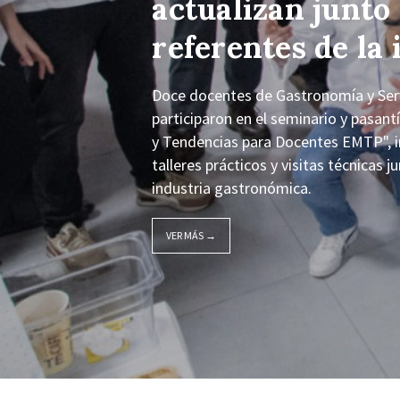
actualizan junto
referentes de la 
Doce docentes de Gastronomía y Servi
participaron en el seminario y pasan
y Tendencias para Docentes EMTP", i
talleres prácticos y visitas técnicas 
industria gastronómica.
VER MÁS →