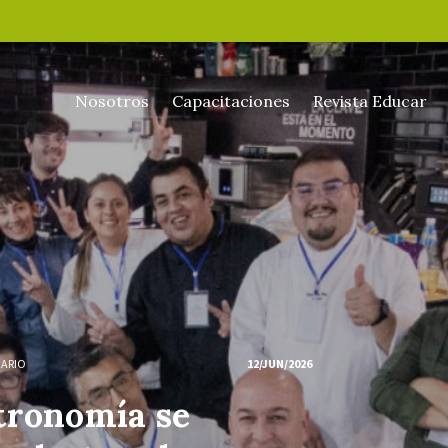
Nosotros
Capacitaciones
Revista Educar
NARIO
12/JUN/2026
tronomía se