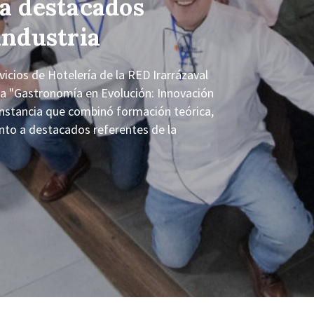
 a destacados
industria
cios de Hotelería de la RED Irarrázaval
tía "Gastronomía en Evolución: Innovación
nstancia que combinó formación teórica,
junto a destacados referentes de la