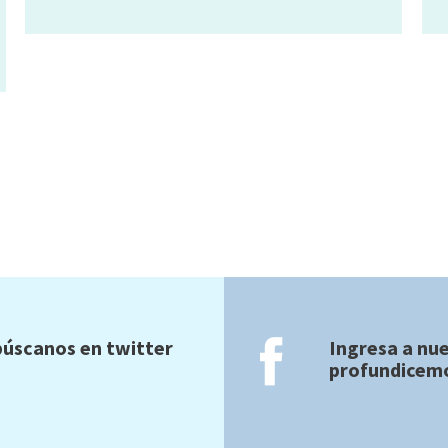
úscanos en twitter
Ingresa a nu
profundicemo