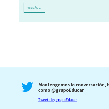
VER MÁS →
Mantengamos la conversación, b
como
@grupoEducar
Tweets by grupoEducar