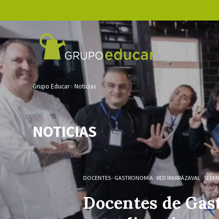
Grupo Educar
Noticias
NOTICIAS
DOCENTES
·
GASTRONOMÍA
·
RED IRARRÁZAVAL
·
SEMI
Docentes de Gas