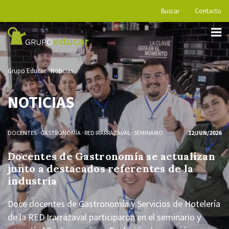
Buscar
Contacto
Grupo Educar
Noticias
NOTICIAS
DOCENTES
·
GASTRONOMÍA
·
RED IRARRÁZAVAL
·
SEMINARIO
12/JUN/2026
Docentes de Gastronomía se actualizan
junto a destacados referentes de la
industria
Doce docentes de Gastronomía y Servicios de Hotelería
de la RED Irarrázaval participaron en el seminario y