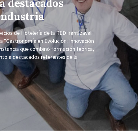
 a destacados
industria
cios de Hotelería de la RED Irarrázaval
tía "Gastronomía en Evolución: Innovación
nstancia que combinó formación teórica,
junto a destacados referentes de la