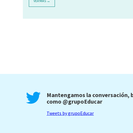
VER MÁS →
Mantengamos la conversación, b
como
@grupoEducar
Tweets by grupoEducar