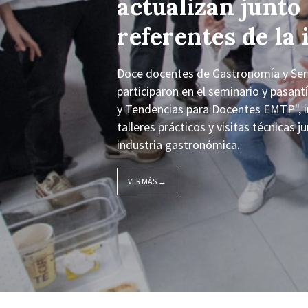
actualizan junto
referentes de la 
Doce docentes de Gastronomía y Servi
participaron en el seminario y pasan
y Tendencias para Docentes EMTP", i
talleres prácticos y visitas técnicas 
industria gastronómica.
VER MÁS →