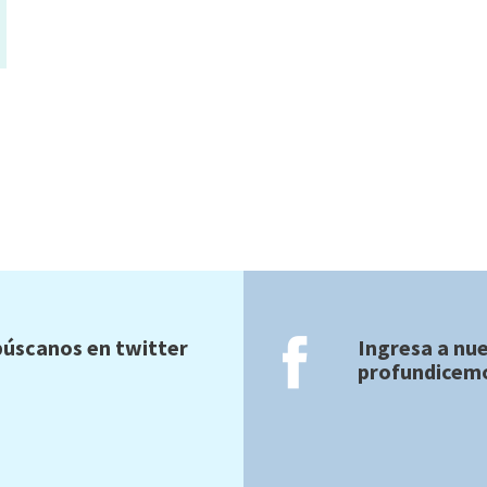
úscanos en twitter
Ingresa a nu
profundicemo