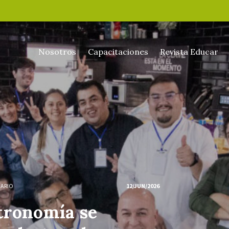
Nosotros
Capacitaciones
Revista Educar
NARIO
12/JUN/2026
tronomía se