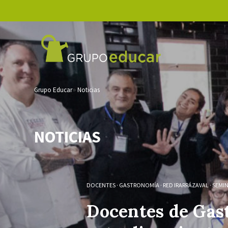
Grupo Educar
Noticias
NOTICIAS
DOCENTES
·
GASTRONOMÍA
·
RED IRARRÁZAVAL
·
SEMI
Docentes de Gas