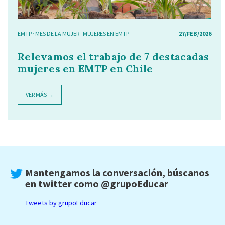
EMTP
·
MES DE LA MUJER
·
MUJERES EN EMTP
27/FEB/2026
Relevamos el trabajo de 7 destacadas
mujeres en EMTP en Chile
VER MÁS →
Mantengamos la conversación, búscanos
en twitter como
@grupoEducar
Tweets by grupoEducar