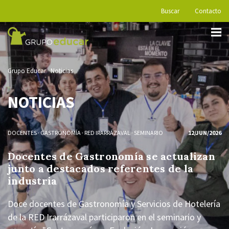
Buscar
Contacto
Grupo Educar
Noticias
NOTICIAS
DOCENTES
·
GASTRONOMÍA
·
RED IRARRÁZAVAL
·
SEMINARIO
12/JUN/2026
Docentes de Gastronomía se actualizan
junto a destacados referentes de la
industria
Doce docentes de Gastronomía y Servicios de Hotelería
de la RED Irarrázaval participaron en el seminario y