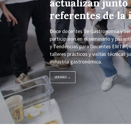
actualizan junto
referentes de la 
Doce docentes de Gastronomía y Servi
participaron en el seminario y pasan
y Tendencias para Docentes EMTP", i
talleres prácticos y visitas técnicas 
industria gastronómica.
VER MÁS →