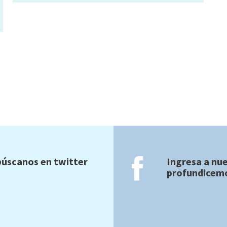
úscanos en twitter
Ingresa a nu
profundicemo