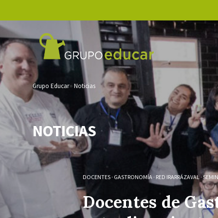
Grupo Educar
Noticias
NOTICIAS
DOCENTES
·
GASTRONOMÍA
·
RED IRARRÁZAVAL
·
SEMI
Docentes de Gas