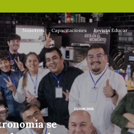
Nosotros
Capacitaciones
Revista Educar
NARIO
12/JUN/2026
tronomía se