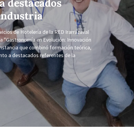
 a destacados
industria
cios de Hotelería de la RED Irarrázaval
tía "Gastronomía en Evolución: Innovación
nstancia que combinó formación teórica,
junto a destacados referentes de la