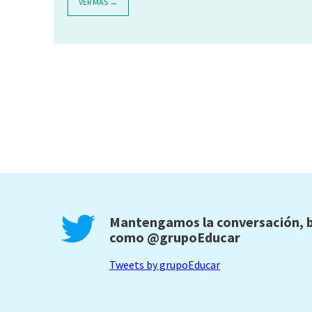
VER MÁS →
Mantengamos la conversación, b
como
@grupoEducar
Tweets by grupoEducar