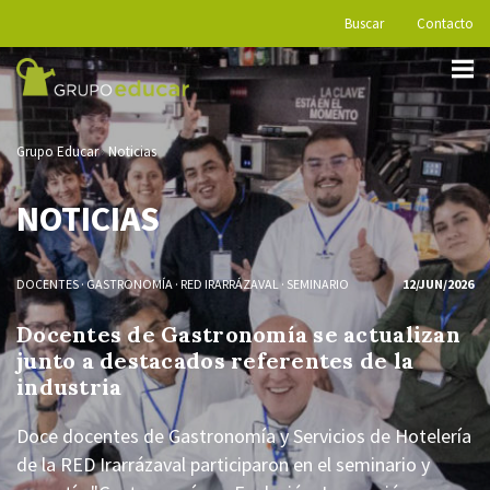
Buscar
Contacto
Grupo Educar
Noticias
NOTICIAS
DOCENTES
·
GASTRONOMÍA
·
RED IRARRÁZAVAL
·
SEMINARIO
12/JUN/2026
Docentes de Gastronomía se actualizan
junto a destacados referentes de la
industria
Doce docentes de Gastronomía y Servicios de Hotelería
de la RED Irarrázaval participaron en el seminario y