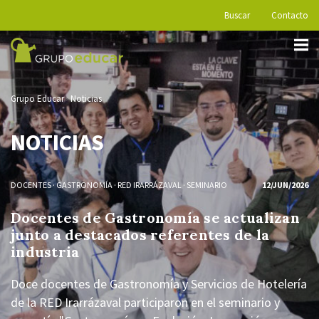
Buscar
Contacto
Grupo Educar
Noticias
NOTICIAS
DOCENTES
·
GASTRONOMÍA
·
RED IRARRÁZAVAL
·
SEMINARIO
12/JUN/2026
Docentes de Gastronomía se actualizan
junto a destacados referentes de la
industria
Doce docentes de Gastronomía y Servicios de Hotelería
de la RED Irarrázaval participaron en el seminario y