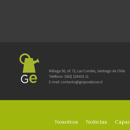
Málaga 50, of. 72, Las Condes, Santiago de Chile.
Teléfono:
(562) 224 631 11
E-mail:
contacto@grupoeducar.cl
Nosotros
Noticias
Capac