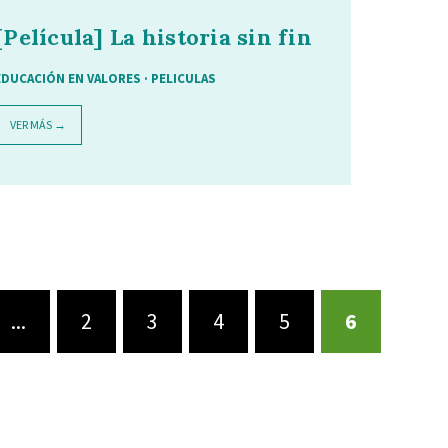
[Película] La historia sin fin
EDUCACIÓN EN VALORES
·
PELICULAS
VER MÁS →
...
2
3
4
5
6