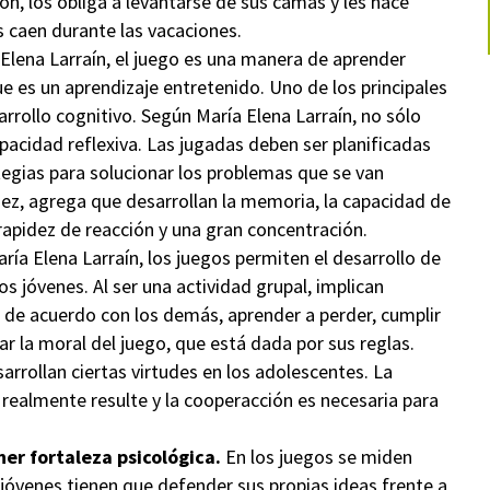
ón, los obliga a levantarse de sus camas y les hace
s caen durante las vacaciones.
 Elena Larraín, el juego es una manera de aprender
 es un aprendizaje entretenido. Uno de los principales
rrollo cognitivo. Según María Elena Larraín, no sólo
pacidad reflexiva. Las jugadas deben ser planificadas
ategias para solucionar los problemas que se van
iez, agrega que desarrollan la memoria, la capacidad de
rapidez de reacción y una gran concentración.
ría Elena Larraín, los juegos permiten el desarrollo de
s jóvenes. Al ser una actividad grupal, implican
e de acuerdo con los demás, aprender a perder, cumplir
tar la moral del juego, que está dada por sus reglas.
rrollan ciertas virtudes en los adolescentes. La
realmente resulte y la cooperacción es necesaria para
er fortaleza psicológica.
En los juegos se miden
s jóvenes tienen que defender sus propias ideas frente a