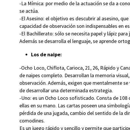
-La Mímica: por medio de la actuación se da a cono
se actúa.
-El Asesino: el objetivo es descubrir al asesino, qu
capacidad de observación son indispensables en es
-El Bachillerato: sólo se necesita papel y lápiz para
Además se desarrolla el lenguaje, se aprende ortog
Los de naipe:
-Ocho Loco, Chiflota, Carioca, 21, 26, Rápido y Can
de naipes completo. Desarrollan la memoria visual, 
observación. Además, exigen que mentalmente se va
de desarrollar una determinada estrategia.
-Uno: es un Ocho Loco sofisticado. Consta de 108 c
ellas en su mano. Las cartas poseen una simbología q
pérdida de una jugada, cambio del sentido de la dir
comodines.
Es un juego rápido y sencillo y permite que partici