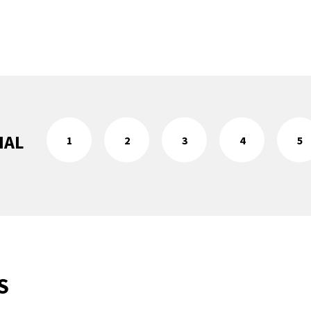
IAL
1
2
3
4
5
S