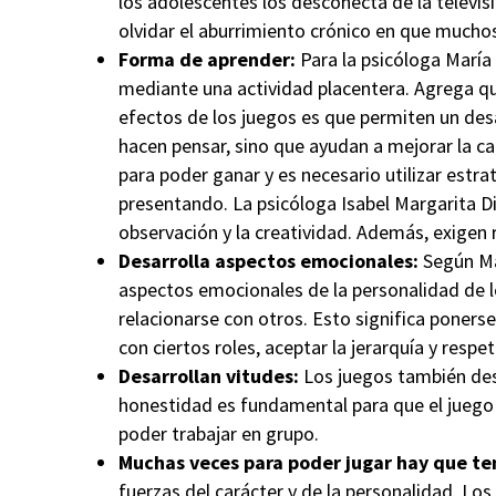
los adolescentes los desconecta de la televisi
olvidar el aburrimiento crónico en que mucho
Forma de aprender:
Para la psicóloga María
mediante una actividad placentera. Agrega que
efectos de los juegos es que permiten un desa
hacen pensar, sino que ayudan a mejorar la ca
para poder ganar y es necesario utilizar estr
presentando. La psicóloga Isabel Margarita D
observación y la creatividad. Además, exigen 
Desarrolla aspectos emocionales:
Según Ma
aspectos emocionales de la personalidad de lo
relacionarse con otros. Esto significa poners
con ciertos roles, aceptar la jerarquía y respe
Desarrollan vitudes:
Los juegos también desa
honestidad es fundamental para que el juego 
poder trabajar en grupo.
Muchas veces para poder jugar hay que ten
fuerzas del carácter y de la personalidad. Lo