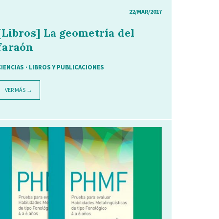
22/MAR/2017
[Libros] La geometría del
faraón
CIENCIAS
·
LIBROS Y PUBLICACIONES
VER MÁS →