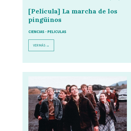
[Película] La marcha de los
pingüinos
CIENCIAS
·
PELICULAS
VER MÁS →