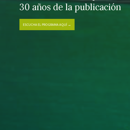
que reunió a más de 180 di
30 años de la publicación
VER MÁS →
ESCUCHA EL EPISODIO AQUÍ →
todo el país
ESCUCHA EL PROGRAMA AQUÍ →
VER MÁS →