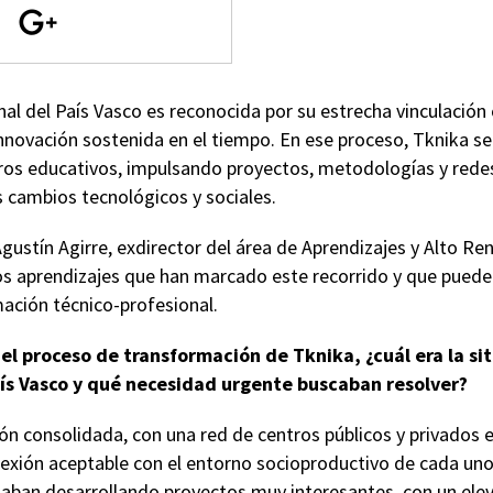
al del País Vasco es reconocida por su estrecha vinculación
innovación sostenida en el tiempo. En ese proceso, Tknika 
tros educativos, impulsando proyectos, metodologías y rede
s cambios tecnológicos y sociales.
gustín Agirre, exdirector del área de Aprendizajes y Alto R
s aprendizajes que han marcado este recorrido y que pueden 
ación técnico-profesional.
l proceso de transformación de Tknika, ¿cuál era la si
aís Vasco y qué necesidad urgente buscaban resolver?
ión consolidada, con una red de centros públicos y privados 
onexión aceptable con el entorno socioproductivo de cada un
taban desarrollando proyectos muy interesantes, con un ele