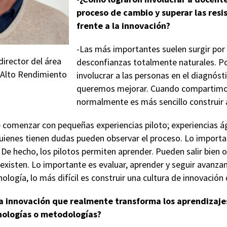
proceso de cambio y superar las resi
frente a la innovación?
-Las más importantes suelen surgir por
director del área
desconfianzas totalmente naturales. P
 Alto Rendimiento
involucrar a las personas en el diagnóst
queremos mejorar. Cuando compartimos 
normalmente es más sencillo construir 
comenzar con pequeñas experiencias piloto; experiencias ági
uienes tienen dudas pueden observar el proceso. Lo import
 De hecho, los pilotos permiten aprender. Pueden salir bien o
xisten. Lo importante es evaluar, aprender y seguir avanzan
nología, lo más difícil es construir una cultura de innovación
na innovación que realmente transforma los aprendizaje
nologías o metodologías?