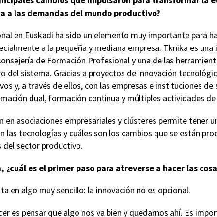
rincipales cambios que impulsaron para transformar la 
rla a las demandas del mundo productivo?
nal en Euskadi ha sido un elemento muy importante para hace
cialmente a la pequeña y mediana empresa. Tknika es una in
consejería de Formación Profesional y una de las herramien
o del sistema. Gracias a proyectos de innovación tecnológic
vos y, a través de ellos, con las empresas e instituciones de
rmación dual, formación continua y múltiples actividades de
n en asociaciones empresariales y clústeres permite tener u
n las tecnologías y cuáles son los cambios que se están pro
 del sector productivo.
, ¿cuál es el primer paso para atreverse a hacer las co
sta en algo muy sencillo: la innovación no es opcional.
r es pensar que algo nos va bien y quedarnos ahí. Es impo