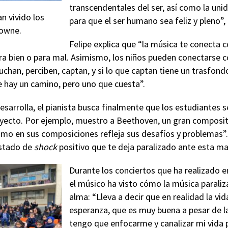
transcendentales del ser, así como la uni
n vivido los
para que el ser humano sea feliz y pleno”,
rowne.
Felipe explica que “la música te conecta 
a bien o para mal. Asimismo, los niños pueden conectarse co
chan, perciben, captan, y si lo que captan tiene un trasfondo 
e hay un camino, pero uno que cuesta”.
esarrolla, el pianista busca finalmente que los estudiantes s
oyecto. Por ejemplo, muestro a Beethoven, un gran composito
cómo en sus composiciones refleja sus desafíos y problemas”.
estado de
shock
positivo que te deja paralizado ante esta mar
Durante los conciertos que ha realizado en
el músico ha visto cómo la música paraliz
alma: “Lleva a decir que en realidad la vi
esperanza, que es muy buena a pesar de la
tengo que enfocarme y canalizar mi vida p