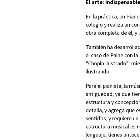
El arte: indispensabl
En la práctica, en Pian
colegio y realiza un co
obra completa de él, y l
También ha desarrolla
el caso de Paine con la 
“Chopin ilustrado”: mien
ilustrando.
Para el pianista, la mús
antigüedad, ya que tien
estructura y concepció
detalla, y agrega que 
sentidos, y requiere un
estructura musical es 
lenguaje, tienes antece