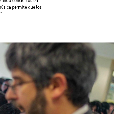
lizando conciertos en
música permite que los
”.