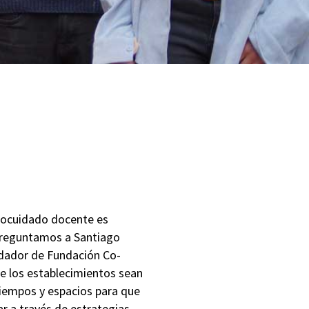
utocuidado docente es
 preguntamos a Santiago
undador de Fundación Co-
ue los establecimientos sean
tiempos y espacios para que
r a través de estrategias