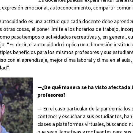
, expresión emocional, autoconocimiento, compartir comunita
autocuidado es una actitud que cada docente debe aprender 
s otras cosas, el poner límite a los horarios de trabajo, inco
omo pasatiempos o actividades recreativas y, en general, cul
ajo. “Es decir, el autocuidado implica una dimensión instituc
ltiples beneficios para los mismos profesores y sus estudia
 con el aprendizaje, mejor clima laboral y clima en el aula,
dad”.
—¿De qué manera se ha visto afectada l
profesores?
— En el caso particular de la pandemia lo
contener y escuchar a sus estudiantes, han
clases a plataformas virtuales, buscando 
que sean llamativas y motivantes para sus