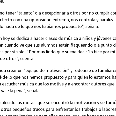
a.
 no tener ‘talento’ o a decepcionar a otros por no cumplir c
rfecto con una rigurosidad extrema, nos controla y paraliza
o nada de lo que nos habíamos propuesto”, señala.
n hoy se dedica a hacer clases de música a niños y jóvenes c
an cuando ve que sus alumnos están flaqueando o a punto de
as por sí solo. “Por muy lindo que suene decir ‘lo hice por 
de otros”, cuenta.
enda crear un “equipo de motivación” y rodearse de familiar
é de lo que nos hemos propuesto y para quién lo estamos hac
, a escuchar música que los motive y a encontrar autores que 
vale la pena”, señala.
ablecido las metas, que se encontró la motivación y se tomó
 otros pequeños trucos para enfrentar los trabajos o labores
ndes y complicadas en pequeños pasos, que las hagan parecer