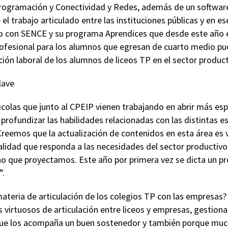
ogramación y Conectividad y Redes, además de un software d
l trabajo articulado entre las instituciones públicas y en e
o con SENCE y su programa Aprendices que desde este año
rofesional para los alumnos que egresan de cuarto medio pue
rción laboral de los alumnos de liceos TP en el sector product
lave
colas que junto al CPEIP vienen trabajando en abrir más esp
rofundizar las habilidades relacionadas con las distintas es
reemos que la actualización de contenidos en esta área es v
lidad que responda a las necesidades del sector productivo.
o que proyectamos. Este año por primera vez se dicta un 
”.
teria de articulación de los colegios TP con las empresas?
irtuosos de articulación entre liceos y empresas, gestion
que los acompaña un buen sostenedor y también porque mu