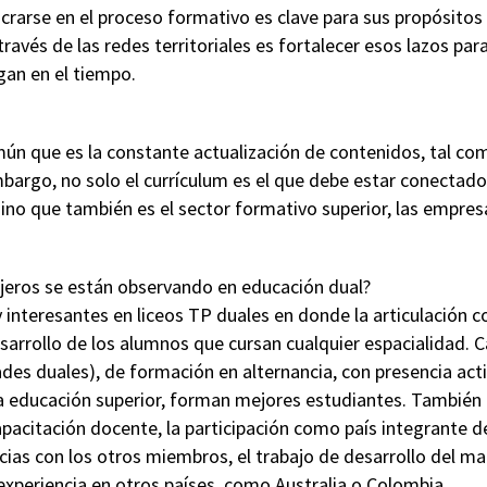
crarse en el proceso formativo es clave para sus propósitos
vés de las redes territoriales es fortalecer esos lazos par
gan en el tiempo.
ún que es la constante actualización de contenidos, tal c
bargo, no solo el currículum es el que debe estar conectado
no que también es el sector formativo superior, las empresa
eros se están observando en educación dual?
interesantes en liceos TP duales en donde la articulación c
arrollo de los alumnos que cursan cualquier espacialidad. C
des duales), de formación en alternancia, con presencia act
la educación superior, forman mejores estudiantes. También 
acitación docente, la participación como país integrante de 
as con los otros miembros, el trabajo de desarrollo del mar
experiencia en otros países, como Australia o Colombia.