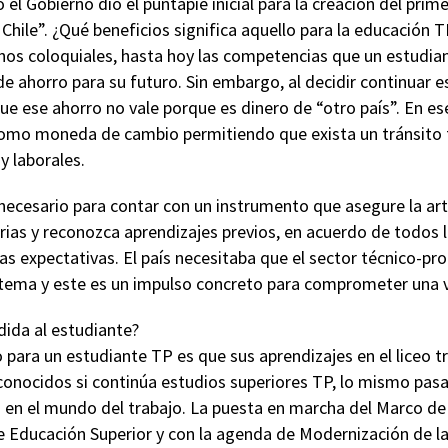
l Gobierno dio el puntapié inicial para la creación del prim
Chile”. ¿Qué beneficios significa aquello para la educación T
nos coloquiales, hasta hoy las competencias que un estudian
 ahorro para su futuro. Sin embargo, al decidir continuar e
ue ese ahorro no vale porque es dinero de “otro país”. En es
como moneda de cambio permitiendo que exista un tránsito f
 laborales.
necesario para contar con un instrumento que asegure la art
ias y reconozca aprendizajes previos, en acuerdo de todos l
s expectativas. El país necesitaba que el sector técnico-pr
tema y este es un impulso concreto para comprometer una v
ida al estudiante?
 para un estudiante TP es que sus aprendizajes en el liceo 
onocidos si continúa estudios superiores TP, lo mismo pasa
en el mundo del trabajo. La puesta en marcha del Marco de
e Educación Superior y con la agenda de Modernización de l