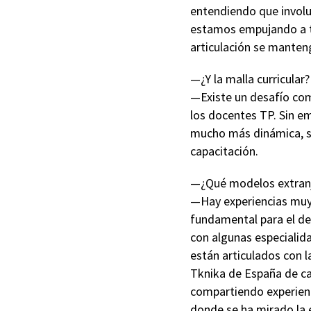
entendiendo que involu
estamos empujando a tra
articulación se manten
—¿Y la malla curricular?
—Existe un desafío com
los docentes TP. Sin em
mucho más dinámica, si
capacitación.
—¿Qué modelos extranj
—Hay experiencias muy 
fundamental para el des
con algunas especialida
están articulados con 
Tknika de España de cap
compartiendo experienci
donde se ha mirado la 