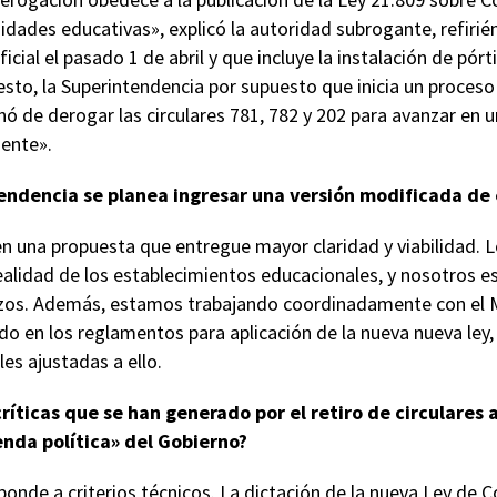
dades educativas», explicó la autoridad subrogante, refirié
ficial el pasado 1 de abril y que incluye la instalación de pó
sto, la Superintendencia por supuesto que inicia un proceso 
nó de derogar las circulares 781, 782 y 202 para avanzar en
gente».
endencia se planea ingresar una versión modificada de 
en una propuesta que entregue mayor claridad y viabilidad. 
realidad de los establecimientos educacionales, y nosotros
zos. Además, estamos trabajando coordinadamente con el M
o en los reglamentos para aplicación de la nueva nueva ley, 
es ajustadas a ello.
ríticas que se han generado por el retiro de circulares
nda política» del Gobierno?
onde a criterios técnicos. La dictación de la nueva Ley de 