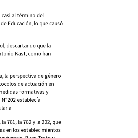
casi al término del
 de Educación, lo que causó
ol, descartando que la
Antonio Kast, como han
a, la perspectiva de género
tocolos de actuación en
e medidas formativas y
r N°202 establecía
laria.
a 781, la 782 y la 202, que
ias en los establecimientos
onvivencia, Buen Trato y