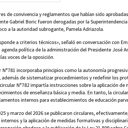
ares de convivencia y reglamentos que habían sido aprobadas 
nte Gabriel Boric fueron derogadas por la Superintendencia
oco a la autoridad subrogante, Pamela Adriazola.
sponde a criterios técnicos», señaló en conversación con Em
agenda política de la administración del Presidente José 
ías voces de la oposición.
lar N°781 incorporaba principios como la autonomía progresiv
, además de sistematizar procedimientos y redefinir los pro
 circular N°782 impartía instrucciones sobre la aplicación d
lecimientos de enseñanza básica y media. En tanto, la circula
lamentos internos para establecimientos de educación parvu
25 y marzo del 2026 se publicaron circulares, efectivamente, l
nternos y la aplicación de medidas formativas y disciplinar
erogación obedece a la publicación de la Ley 21.809 sobre C