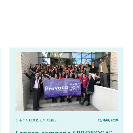
CIENCIA
,
LIDERES
,
MUJERES
28/MAR/2019
Lanzan campaña “PROVOCA”