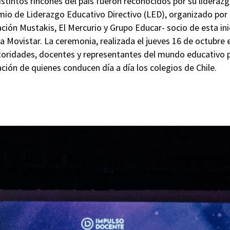
istintos rincones del país fueron reconocidos por su lideraz
emio de Liderazgo Educativo Directivo (LED), organizado por
ión Mustakis, El Mercurio y Grupo Educar- socio de esta inic
 Movistar. La ceremonia, realizada el jueves 16 de octubre e
utoridades, docentes y representantes del mundo educativo p
ión de quienes conducen día a día los colegios de Chile.