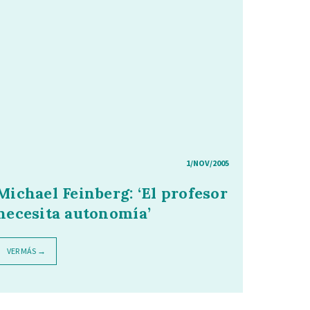
1/NOV/2005
Michael Feinberg: ‘El profesor
necesita autonomía’
VER MÁS →