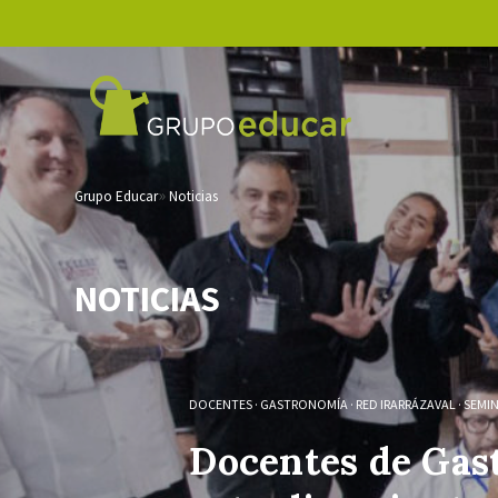
Grupo Educar
Noticias
NOTICIAS
DOCENTES
·
GASTRONOMÍA
·
RED IRARRÁZAVAL
·
SEMI
Docentes de Gas