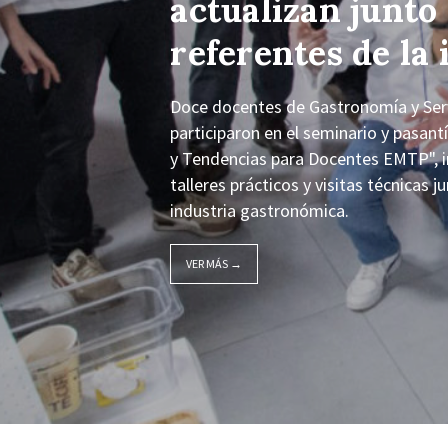
actualizan junto
referentes de la 
Doce docentes de Gastronomía y Servi
participaron en el seminario y pasan
y Tendencias para Docentes EMTP", i
talleres prácticos y visitas técnicas 
industria gastronómica.
VER MÁS →