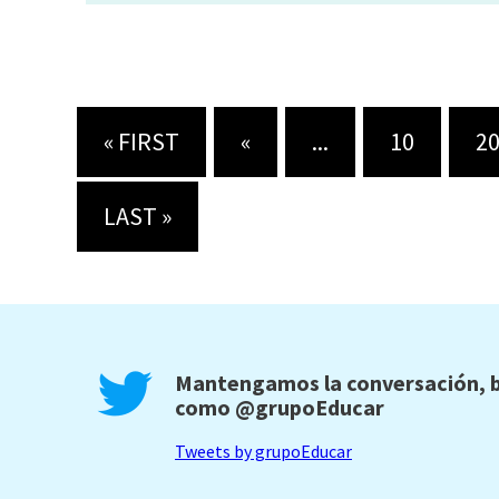
« FIRST
«
...
10
2
LAST »
Mantengamos la conversación, b
como
@grupoEducar
Tweets by grupoEducar