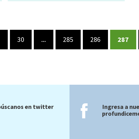
0
30
...
285
286
287
úscanos en twitter
Ingresa a nu
profundicemo