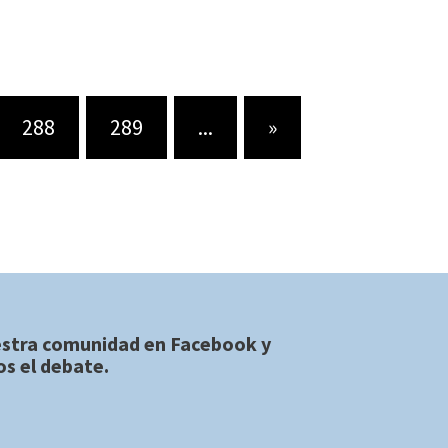
288
289
...
»
estra comunidad en
Facebook
y
s el debate.