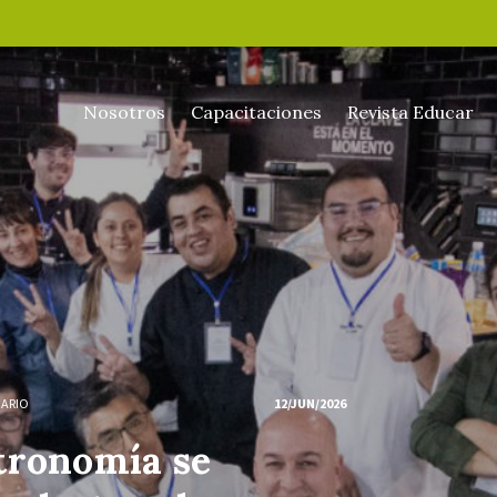
Nosotros
Capacitaciones
Revista Educar
NARIO
12/JUN/2026
tronomía se