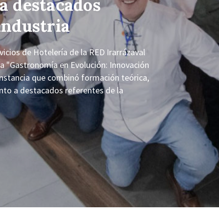
 a destacados
industria
cios de Hotelería de la RED Irarrázaval
tía "Gastronomía en Evolución: Innovación
nstancia que combinó formación teórica,
junto a destacados referentes de la