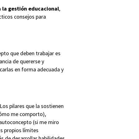
a la gestión educacional
,
cticos consejos para
epto que deben trabajar es
ancia de quererse y
licarlas en forma adecuada y
Los pilares que la sostienen
 cómo me comporto),
 autoconcepto (si me miro
s propios límites
s de desarrollar habilidades