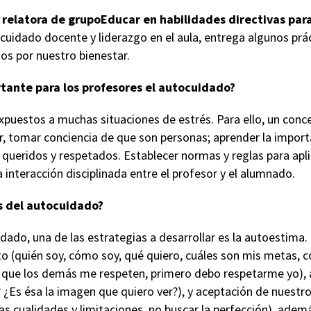
 y relatora de grupoEducar en habilidades directivas par
cuidado docente y liderazgo en el aula, entrega algunos prá
s por nuestro bienestar.
tante para los profesores el autocuidado?
xpuestos a muchas situaciones de estrés. Para ello, un conc
r, tomar conciencia de que son personas; aprender la import
r queridos y respetados. Establecer normas y reglas para ap
 interacción disciplinada entre el profesor y el alumnado.
es del autocuidado?
idado, una de las estrategias a desarrollar es la autoestima. 
o (quién soy, cómo soy, qué quiero, cuáles son mis metas,
o que los demás me respeten, primero debo respetarme yo),
 ¿Es ésa la imagen que quiero ver?), y aceptación de nuestro
s cualidades y limitaciones, no buscar la perfección), ademá