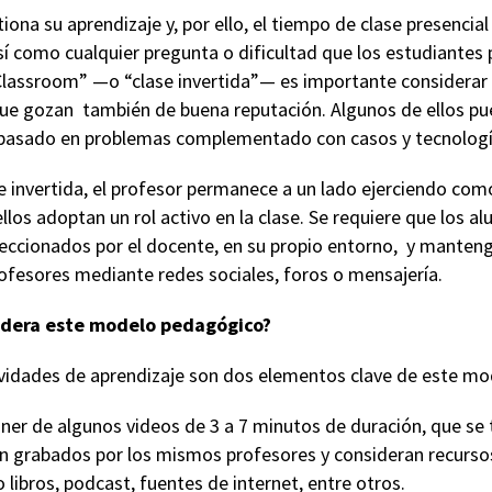
iona su aprendizaje y, por ello, el tiempo de clase presencial
sí como cualquier pregunta o dificultad que los estudiantes
Classroom” —o “clase invertida”— es importante considerar
que gozan también de buena reputación. Algunos de ellos pue
e basado en problemas complementado con casos y tecnologí
e invertida, el profesor permanece a un lado ejerciendo como
llos adoptan un rol activo en la clase. Se requiere que los 
eccionados por el docente, en su propio entorno, y manten
ofesores mediante redes sociales, foros o mensajería.
idera este modelo pedagógico?
tividades de aprendizaje son dos elementos clave de este m
ner de algunos videos de 3 a 7 minutos de duración, que se
n grabados por los mismos profesores y consideran recurso
ibros, podcast, fuentes de internet, entre otros.