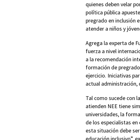
quienes deben velar por
política pública apuest
pregrado en inclusión 
atender a niños y jóven
Agrega la experta de F
fuerza a nivel internac
a la recomendación inte
formación de pregrado y
ejercicio. Iniciativas 
actual administración, d
Tal como sucede con la 
atienden NEE tiene simi
universidades, la forma
de los especialistas en
esta situación debe ser
educación inclusivo”, ex