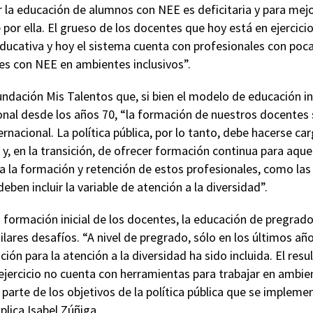
 la educación de alumnos con NEE es deficitaria y para mejo
e por ella. El grueso de los docentes que hoy está en ejercici
educativa y hoy el sistema cuenta con profesionales con poc
es con NEE en ambientes inclusivos”.
undación Mis Talentos que, si bien el modelo de educación i
ional desde los años 70, “la formación de nuestros docentes
rnacional. La política pública, por lo tanto, debe hacerse ca
, en la transición, de ofrecer formación continua para aque
para la formación y retención de estos profesionales, como la
eben incluir la variable de atención a la diversidad”.
formación inicial de los docentes, la educación de pregrado
lares desafíos. “A nivel de pregrado, sólo en los últimos añ
ción para la atención a la diversidad ha sido incluida. El res
 ejercicio no cuenta con herramientas para trabajar en ambien
 parte de los objetivos de la política pública que se implem
plica Isabel Zúñiga.