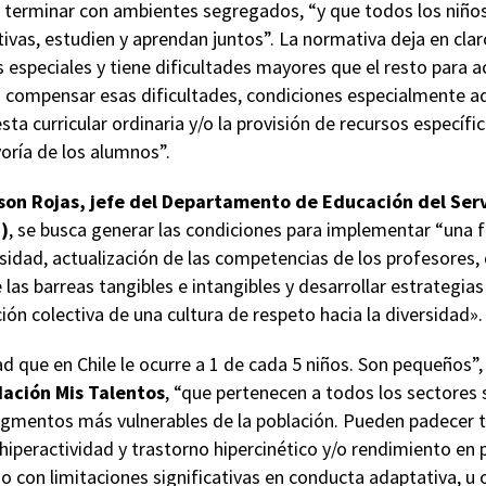
ca terminar con ambientes segregados, “y que todos los niñ
ivas, estudien y aprendan juntos”. La normativa deja en cla
especiales y tiene dificultades mayores que el resto para a
a compensar esas dificultades, condiciones especialmente a
ta curricular ordinaria y/o la provisión de recursos específic
oría de los alumnos”.
son Rojas, jefe del Departamento de Educación del Serv
)
, se busca generar las condiciones para implementar “una
rsidad, actualización de las competencias de los profesores,
 las barreas tangibles e intangibles y desarrollar estrategia
ón colectiva de una cultura de respeto hacia la diversidad».
ad que en Chile le ocurre a 1 de cada 5 niños. Son pequeños”,
dación Mis Talentos
, “que pertenecen a todos los sectores
egmentos más vulnerables de la población. Pueden padecer t
 hiperactividad y trastorno hipercinético y/o rendimiento en
jo con limitaciones significativas en conducta adaptativa, u 