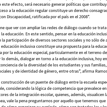
o este efecto, será necesario generar políticas que contribuya
ceso a la educación regular constituye un derecho consagra
n Discapacidad, ratificada por el país en el 2008”.
ne que ver con ampliar las redes de diálogo cuando se trata
n la educación. En este sentido, pensar en la educación inclu
 la participación de diversos sectores sociales y no sólo de 
 educación inclusiva constituye una propuesta para la educa
a por la educación especial, particularmente en el terreno d
r lo demás, dialogar en torno a la educación inclusiva, hoy e
conciencia de la diversidad de los estudiantes y sus familia
 sociales y de identidad de género, entre otras”, afirma Ramos
 construcción de un puente de diálogo entre la escuela espec
ble, considerando la lógica de competencia que prevalece en 
res de la integración escolar, quienes, además, visualicen 
ínea, vale la pena preguntarnos por aquello que tenemos que
s de cómo organizan su currículo, cómo son tratados las y lo