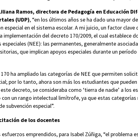
Liliana Ramos, directora de Pedagogía en Educación Dif
rtales (UDP)
, “en los últimos años se ha dado una mayor 
 especial en el sistema escolar. A mi juicio, un factor clav
la implementación del decreto 170/2009, el cual establece d
 especiales (NEE): las permanentes, generalmente asociadas
nsitorias, que implican apoyos especiales durante un período 
 170 ha ampliado las categorías de NEE que permiten solicita
ial; por lo tanto, ahora son más los estudiantes que pueden
 este decreto, se consideraba como ‘tierra de nadie’ a los 
 o con un rango intelectual limítrofe, ya que estas categor
 de subvención especial”.
citación de los docentes
s esfuerzos emprendidos, para Isabel Zúñiga, “el problema es